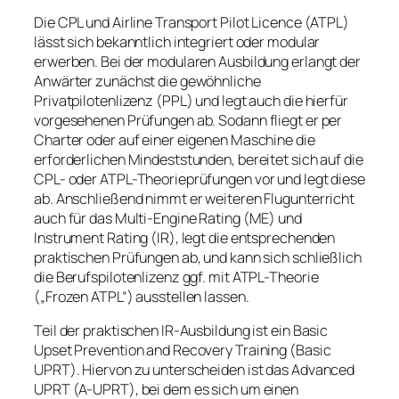
Die CPL und Airline Transport Pilot Licence (ATPL)
lässt sich bekanntlich integriert oder modular
erwerben. Bei der modularen Ausbildung erlangt der
Anwärter zunächst die gewöhnliche
Privatpilotenlizenz (PPL) und legt auch die hierfür
vorgesehenen Prüfungen ab. Sodann fliegt er per
Charter oder auf einer eigenen Maschine die
erforderlichen Mindeststunden, bereitet sich auf die
CPL- oder ATPL-Theorieprüfungen vor und legt diese
ab. Anschließend nimmt er weiteren Flugunterricht
auch für das Multi-Engine Rating (ME) und
Instrument Rating (IR), legt die entsprechenden
praktischen Prüfungen ab, und kann sich schließlich
die Berufspilotenlizenz ggf. mit ATPL-Theorie
(„Frozen ATPL“) ausstellen lassen.
Teil der praktischen IR-Ausbildung ist ein Basic
Upset Prevention and Recovery Training (Basic
UPRT). Hiervon zu unterscheiden ist das Advanced
UPRT (A-UPRT), bei dem es sich um einen