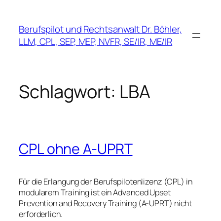
Zum
Inhalt
Berufspilot und Rechtsanwalt Dr. Böhler,
springen
LLM, CPL, SEP, MEP, NVFR, SE/IR, ME/IR
Schlagwort:
LBA
CPL ohne A-UPRT
Für die Erlangung der Berufspilotenlizenz (CPL) in
modularem Training ist ein Advanced Upset
Prevention and Recovery Training (A-UPRT) nicht
erforderlich.